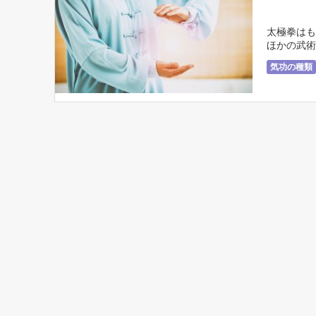
太極拳はも
ほかの武術
『気』を用
気功の種類