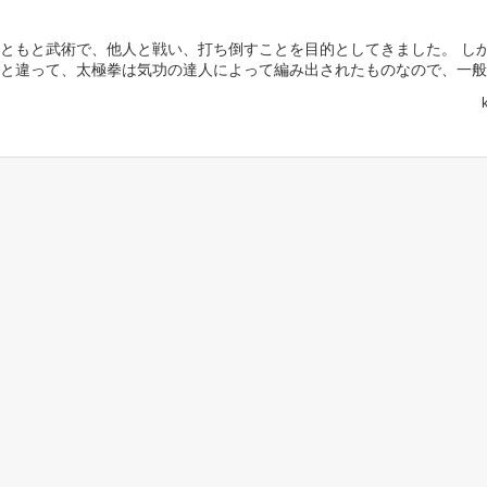
ともと武術で、他人と戦い、打ち倒すことを目的としてきました。 し
と違って、太極拳は気功の達人によって編み出されたものなので、一般
いる中国武術の中でもひときわ気功的要素が強く、その練習 […]