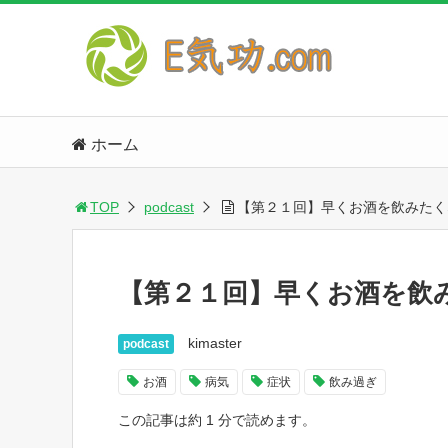
ホーム
TOP
podcast
【第２１回】早くお酒を飲みたく
【第２１回】早くお酒を飲
kimaster
podcast
お酒
病気
症状
飲み過ぎ
この記事は約 1 分で読めます。