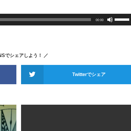
印
キ
ボ
00:00
ー
リ
を
ュ
使
ー
っ
ム
て
調
SNSでシェアしよう！ ／
く
節
だ
に
さ
Twitterでシェア
は
い。
上
下
矢
印
キ
ー
を