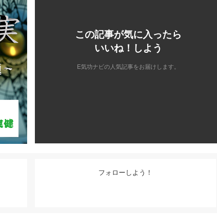
使
っ
て
この記事が気に入ったら
く
いいね！しよう
だ
さ
E気功ナビの人気記事をお届けします。
い。
フォローしよう！