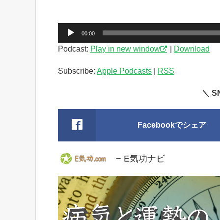
音
00:00
声
Podcast:
Play in new window
|
Download
プ
レ
Subscribe:
Apple Podcasts
|
RSS
ー
ヤ
＼ 
ー
Facebookでシェア
− E気功ナビ