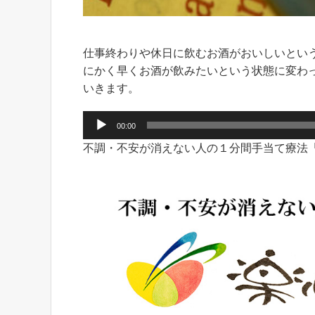
仕事終わりや休日に飲むお酒がおいしいとい
にかく早くお酒が飲みたいという状態に変わ
いきます。
音
00:00
声
不調・不安が消えない人の１分間手当て療法
プ
レ
ー
ヤ
ー