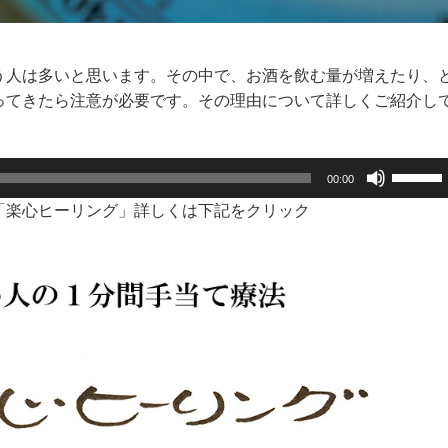
う人は多いと思います。その中で、お酒を飲む量が増えたり、
ってきたら注意が必要です。その理由について詳しくご紹介し
ボ
00:00
リ
「楽心ヒーリング」詳しくは下記をクリック
ュ
ー
ム
調
節
に
は
上
下
矢