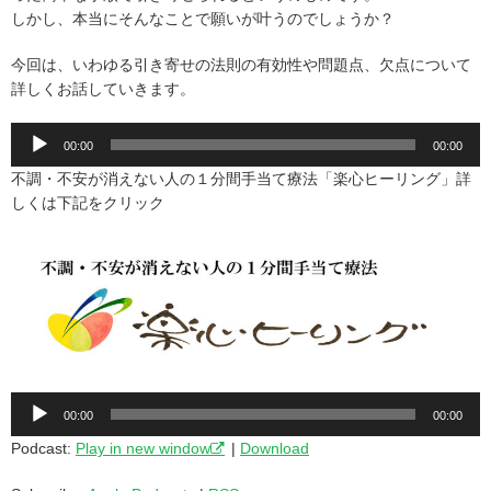
しかし、本当にそんなことで願いが叶うのでしょうか？
今回は、いわゆる引き寄せの法則の有効性や問題点、欠点について
詳しくお話していきます。
音
00:00
00:00
声
不調・不安が消えない人の１分間手当て療法「楽心ヒーリング」詳
プ
しくは下記をクリック
レ
ー
ヤ
ー
音
00:00
00:00
声
Podcast:
Play in new window
|
Download
プ
レ