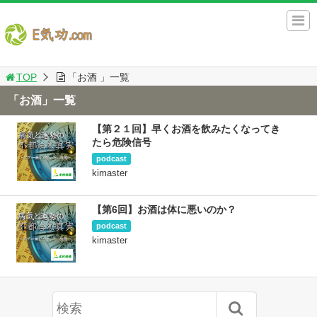
TOP
「お酒 」一覧
「お酒」一覧
【第２１回】早くお酒を飲みたくなってき
たら危険信号
podcast
kimaster
【第6回】お酒は体に悪いのか？
podcast
kimaster