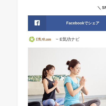
＼ 
Facebookでシェア
− E気功ナビ