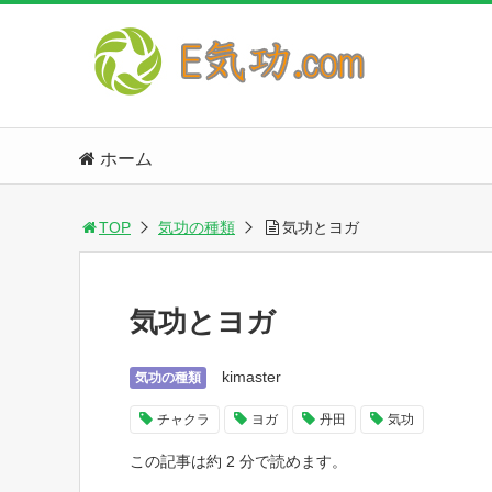
ホーム
TOP
気功の種類
気功とヨガ
気功とヨガ
kimaster
気功の種類
チャクラ
ヨガ
丹田
気功
この記事は約 2 分で読めます。