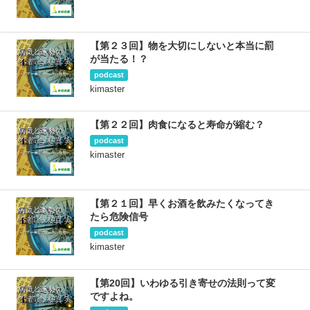
【第２３回】物を大切にしないと本当に罰
が当たる！？
podcast
kimaster
【第２２回】肉食になると寿命が縮む？
podcast
kimaster
【第２１回】早くお酒を飲みたくなってき
たら危険信号
podcast
kimaster
【第20回】いわゆる引き寄せの法則って変
ですよね。