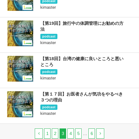
podcast
kimaster
【第19回】旅行中の体調管理にお勧めの方
法
podcast
kimaster
【第18回】台湾の健康に良いところと悪い
ところ
podcast
kimaster
【第１７回】お医者さんが気功をやるべき
３つの理由
podcast
kimaster
1
2
3
4
5
…
6